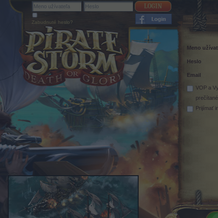
Zabudnuté heslo?
Meno užívat
Heslo
Email
VOP
a
Vy
prečítan
Prijímať 