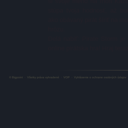
si svoje meno na mori Ka
stúpa tvoja hodnosť, až b
ako obávaný pirát šíriť na mor
hrôzu.
Delá nabiť: Pirate Storm je
online pirátska hra! Hraj ter
© Bigpoint
·
Všetky práva vyhradené
·
VOP
·
Vyhlásenie o ochrane osobných údajov