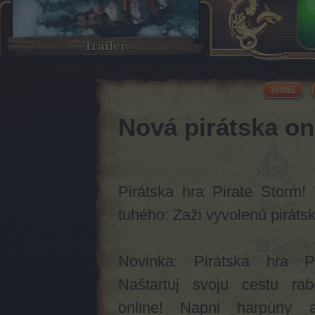
Trailer
HOME
Nová pirátska on
Pirátska hra Pirate Storm!
tuhého: Zaži vyvolenú piráts
Novinka: Pirátska hra P
Naštartuj svoju cestu rab
online! Napni harpúny 