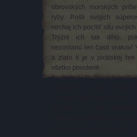
obrovských morských príše
ryby. Pošli svojich súpe
nechaj ich pocítiť silu svojic
Trýzni ich tak dlho, p
nezostanú len časti vrakov! 
a zlato ti je v pirátskej hr
všetko povolené.
Je jedno, či bojuješ proti
nepriateľovi alebo reálnym
Pirátska hra
Pirate Storm ti 
akčnosti, že ti odletí pirátska
Vyplávaj v pirátskej hre Pir
jednoduchá suchozemská kr